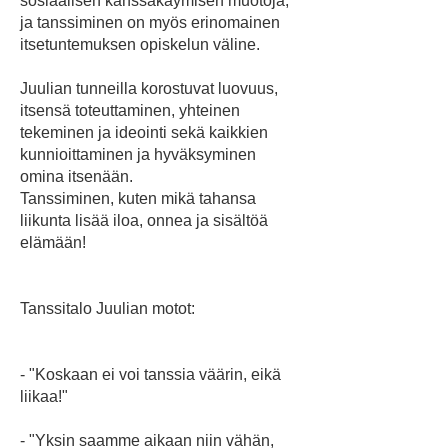
sosiaalisen kanssakäymisen muotoja,
ja tanssiminen on myös erinomainen
itsetuntemuksen opiskelun väline.
Juulian tunneilla korostuvat luovuus,
itsensä toteuttaminen, yhteinen
tekeminen ja ideointi sekä kaikkien
kunnioittaminen ja hyväksyminen
omina itsenään.
Tanssiminen, kuten mikä tahansa
liikunta lisää iloa, onnea ja sisältöä
elämään!
Tanssitalo Juulian motot:
- "Koskaan ei voi tanssia väärin, eikä
liikaa!"
- "Yksin saamme aikaan niin vähän,