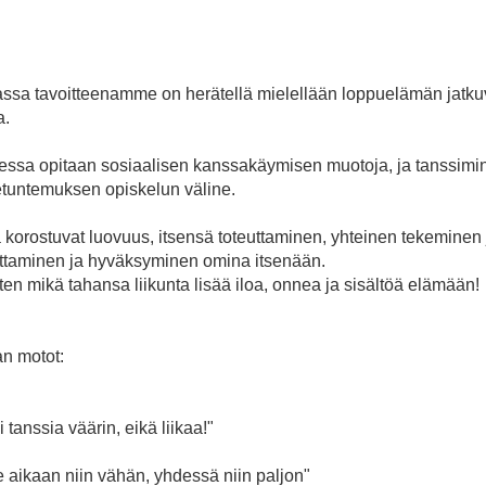
assa tavoitteenamme on herätellä mielellään loppuelämän jatkuv
a.
ssa opitaan sosiaalisen kanssakäymisen muotoja, ja tanssim
etuntemuksen opiskelun väline.
a korostuvat luovuus, itsensä toteuttaminen, yhteinen tekeminen 
ittaminen ja hyväksyminen omina itsenään.
en mikä tahansa liikunta lisää iloa, onnea ja sisältöä elämään!
an motot:
 tanssia väärin, eikä liikaa!"
 aikaan niin vähän, yhdessä niin paljon"