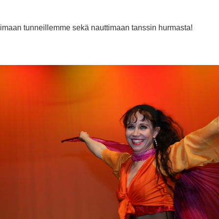
simaan tunneillemme sekä nauttimaan tanssin hurmasta!