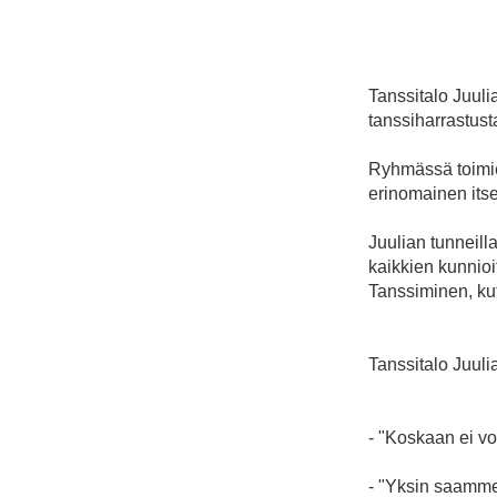
Tanssitalo Juuli
tanssiharrastust
Ryhmässä toimie
erinomainen its
Juulian tunneill
kaikkien kunnio
Tanssiminen, kut
Tanssitalo Juuli
- "Koskaan ei voi
- "Yksin saamme